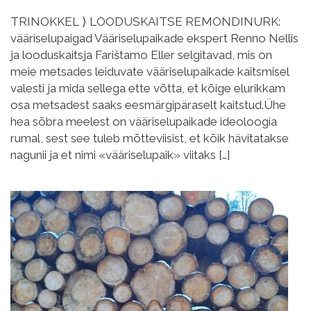
TRINOKKEL ⟩ LOODUSKAITSE REMONDINURK:
vääriselupaigad Vääriselupaikade ekspert Renno Nellis
ja looduskaitsja Farištamo Eller selgitavad, mis on
meie metsades leiduvate vääriselupaikade kaitsmisel
valesti ja mida sellega ette võtta, et kõige elurikkam
osa metsadest saaks eesmärgipäraselt kaitstud.Ühe
hea sõbra meelest on vääriselupaikade ideoloogia
rumal, sest see tuleb mõtteviisist, et kõik hävitatakse
nagunii ja et nimi «vääriselupaik» viitaks […]