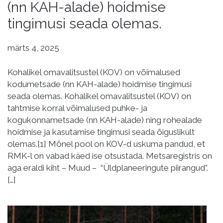
(nn KAH-alade) hoidmise
tingimusi seada olemas.
märts 4, 2025
Kohalikel omavalitsustel (KOV) on võimalused
kodumetsade (nn KAH-alade) hoidmise tingimusi
seada olemas. Kohalikel omavalitsustel (KOV) on
tahtmise korral võimalused puhke- ja
kogukonnametsade (nn KAH-alade) ning rohealade
hoidmise ja kasutamise tingimusi seada õiguslikult
olemas.[1] Mõnel pool on KOV-d uskuma pandud, et
RMK-l on vabad käed ise otsustada. Metsaregistris on
aga eraldi kiht – Muud – “Üldplaneeringute piirangud”.
[…]