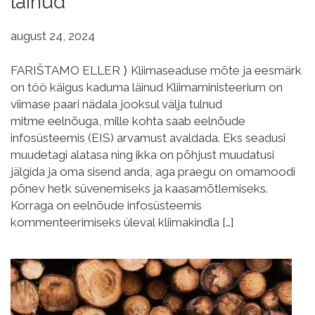
läinud
august 24, 2024
FARIŠTAMO ELLER ⟩ Kliimaseaduse mõte ja eesmärk
on töö käigus kaduma läinud Kliimaministeerium on
viimase paari nädala jooksul välja tulnud
mitme eelnõuga, mille kohta saab eelnõude
infosüsteemis (EIS) arvamust avaldada. Eks seadusi
muudetagi alatasa ning ikka on põhjust muudatusi
jälgida ja oma sisend anda, aga praegu on omamoodi
põnev hetk süvenemiseks ja kaasamõtlemiseks.
Korraga on eelnõude infosüsteemis
kommenteerimiseks üleval kliimakindla […]