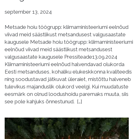
september 13, 2024
Metsade hoiu töögrupp: kliimaministeeriumi eelnõud
viivad meid säästlikust metsandusest valgusaastate
kaugusele Metsade hoiu töögrupp: kliimaministeeriumi
eelnõud viivad meid säästlikust metsandusest
valgusaastate kaugusele Pressiteade13.09.2024
Kliimaministeeriumi eelnõud halvendavad olukorda
Eesti metsanduses, kohaliku elukeskkonna kvaliteedis
ning soodustavad jätkuvat üleraiet, mistõttu halveneb
tulevikus majanduslik olukord veelgi. Kui muudatuste
eesmärk on olnud loodushoidu paremaks muuta, siis
see pole kahjuks õnnestunud. […]