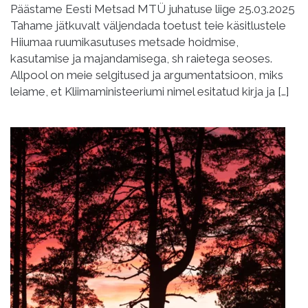
Päästame Eesti Metsad MTÜ juhatuse liige 25.03.2025
Tahame jätkuvalt väljendada toetust teie käsitlustele
Hiiumaa ruumikasutuses metsade hoidmise,
kasutamise ja majandamisega, sh raietega seoses.
Allpool on meie selgitused ja argumentatsioon, miks
leiame, et Kliimaministeeriumi nimel esitatud kirja ja […]