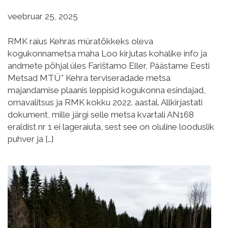
veebruar 25, 2025
RMK raius Kehras müratõkkeks oleva
kogukonnametsa maha Loo kirjutas kohalike info ja
andmete põhjal üles Farištamo Eller, Päästame Eesti
Metsad MTÜ* Kehra terviseradade metsa
majandamise plaanis leppisid kogukonna esindajad,
omavalitsus ja RMK kokku 2022. aastal. Allkirjastati
dokument, mille järgi selle metsa kvartali AN168
eraldist nr 1 ei lageraiuta, sest see on oluline looduslik
puhver ja […]