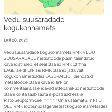
Vedu suusaradade
kogukonnamets
juuli 28, 2026
Vedu suusaradade kogukonnamets RMK VEDU
SUUSARADADE metsatööde plaani täiendatud
kavandist näeb, et seal plaanib RMK 12,7 ha
LAGEraieid! Ehk siis RMK plaanib jätkuvalt
kogukonnametsades LAGERAIEID Täiendatud
metsatööde plaani kavandi link on
kommentaaris.Täiendavad ettepanekud metsatööde
plaani kohta saab saata e-posti aadressile
Risto.Sepp@rmk.ee .********* On arusaamatu, miks EI
OLE RMK loobunud lageraietest kogukonnametsades.