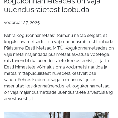
kogukonnametsades on vaja
uuendusraietest loobuda.
veebruar 27, 2025
Kehra kogukonnametsas* toimunu näitab selgelt, et
kogukonnametsades on vaja uuendusraietest loobuda.
Päästame Eesti Metsad MTÜ Kogukonnametsades on
vaja metsi majandada püsimetsakasvatuse võtetega,
mis tähendab ka uuendusraiete keelustamist, et jätta
Eesti inimestele võimalus oma kodumetsi nautida ja
metsa mittepuidulistest hüvedest kestvalt osa
saada. Kehras kodumetsaga toimunu valguses
meenutab keskkonnaühendus, et kogukonnametsad
on vaja majandusmetsade uuendusraiete arvestuslangi
arvestusest […]