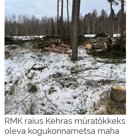
RMK raius Kehras müratõkkeks
oleva kogukonnametsa maha