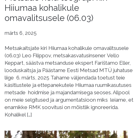
Hiiumaa kohalikule
omavalitsusele (06.03)
märts 6, 2025
Metsakaitsjate kiri Hiiumaa kohalikule omavalitsusele
(06.03) Leo Filippov, metsakasvatusinsener Vello
Keppart, säästva metsanduse ekspert Farištamo Eller,
looduskaitsja ja Päästame Eesti Metsad MTÜ juhatuse
liige 6. märts, 2025 Tahame väljendada toetust teie
käsitlustele ja ettepanekutele Hiiumaa ruumikasutuses
metsade hoidmise ja majandamisega seoses. Allpool
on meie selgitused ja argumentatsioon miks leiame, et
enamikke RMK soovitusi on mõistlik ignoreerida.
Kohalikel […]