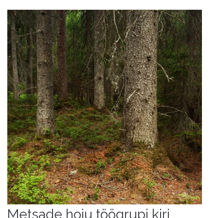
Metsade hoiu töögrupi kiri