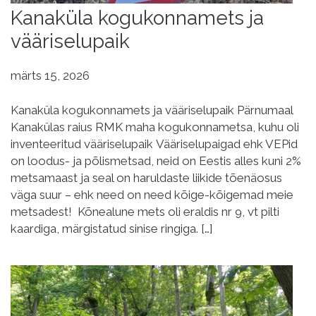
Kanaküla kogukonnamets ja
vääriselupaik
märts 15, 2026
Kanaküla kogukonnamets ja vääriselupaik Pärnumaal
Kanakülas raius RMK maha kogukonnametsa, kuhu oli
inventeeritud vääriselupaik Vääriselupaigad ehk VEPid
on loodus- ja põlismetsad, neid on Eestis alles kuni 2%
metsamaast ja seal on haruldaste liikide tõenäosus
väga suur – ehk need on need kõige-kõigemad meie
metsadest! Kõnealune mets oli eraldis nr 9, vt pilti
kaardiga, märgistatud sinise ringiga. […]