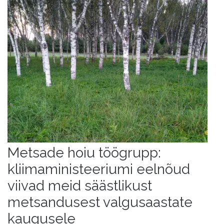
Metsade hoiu töögrupp:
kliimaministeeriumi eelnõud
viivad meid säästlikust
metsandusest valgusaastate
kaugusele