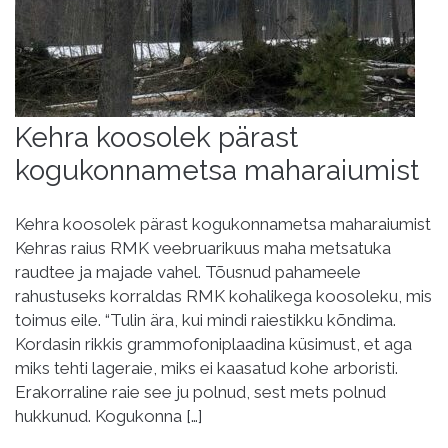
Kehra koosolek pärast
kogukonnametsa maharaiumist​
Kehra koosolek pärast kogukonnametsa maharaiumist
Kehras raius RMK veebruarikuus maha metsatuka
raudtee ja majade vahel. Tõusnud pahameele
rahustuseks korraldas RMK kohalikega koosoleku, mis
toimus eile. “Tulin ära, kui mindi raiestikku kõndima.
Kordasin rikkis grammofoniplaadina küsimust, et aga
miks tehti lageraie, miks ei kaasatud kohe arboristi.
Erakorraline raie see ju polnud, sest mets polnud
hukkunud. Kogukonna […]