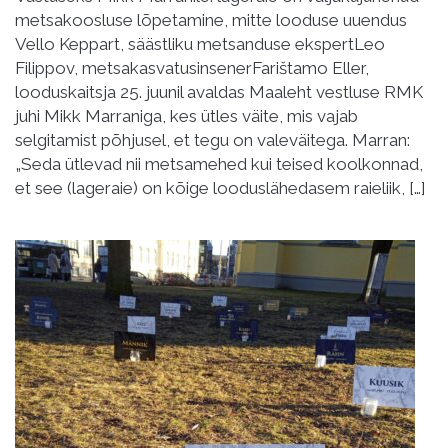
metsakoosluse lõpetamine, mitte looduse uuendus
Vello Keppart, säästliku metsanduse ekspertLeo
Filippov, metsakasvatusinsenerFarištamo Eller,
looduskaitsja 25. juunil avaldas Maaleht vestluse RMK
juhi Mikk Marraniga, kes ütles väite, mis vajab
selgitamist põhjusel, et tegu on valeväitega. Marran:
„Seda ütlevad nii metsamehed kui teised koolkonnad,
et see (lageraie) on kõige looduslähedasem raieliik, […]