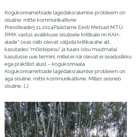
Kogukonnametsade lagedaksraiumise probleem on
sisuline, mitte kommunikatiivne
Pressiteade5.11.2024Päästame Eesti Metsad MTÜ
RMK vastus avalikkuse sisulisele kriitikale nn KAH-
alade* osas näib olevat väljuda kriitikarahe alt,
kasutades “mõistepesu” ja tuues (sisu muutmata)
kasutusse uue termini, millel ei näi olevat ei seaduslikku
ega praktilist alust – kogukonnaala.
Kogukonnametsade lagedaksraiumise probleem on
aga sisuline, mitte kommunikatiivne. Milles seisneb
sisuline, […]