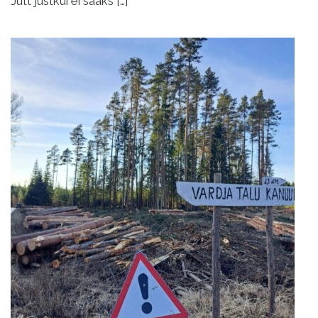
Jutt justkui ei saaks […]