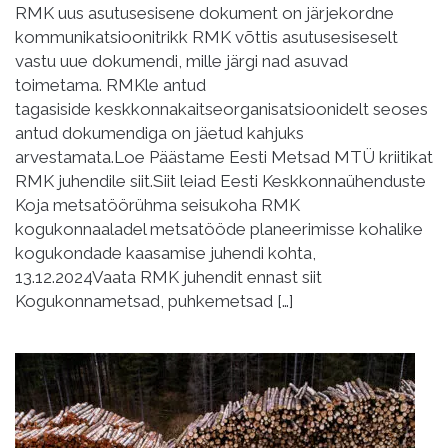
RMK uus asutusesisene dokument on järjekordne
kommunikatsioonitrikk RMK võttis asutusesiseselt
vastu uue dokumendi, mille järgi nad asuvad
toimetama. RMKle antud
tagasiside keskkonnakaitseorganisatsioonidelt seoses
antud dokumendiga on jäetud kahjuks
arvestamata.Loe Päästame Eesti Metsad MTÜ kriitikat
RMK juhendile siit.Siit leiad Eesti Keskkonnaühenduste
Koja metsatöörühma seisukoha RMK
kogukonnaaladel metsatööde planeerimisse kohalike
kogukondade kaasamise juhendi kohta,
13.12.2024Vaata RMK juhendit ennast siit
Kogukonnametsad, puhkemetsad […]