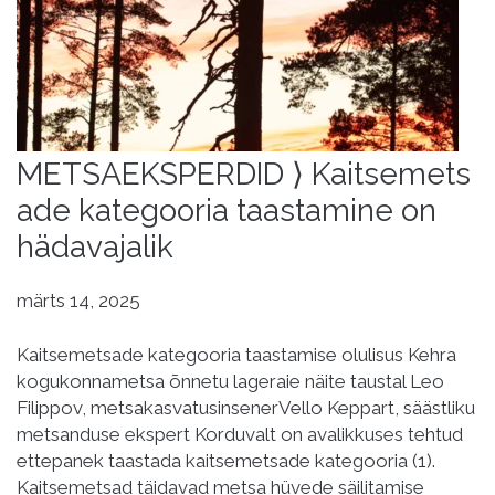
METSAEKSPERDID ⟩ Kaitsemets
ade kategooria taastamine on
hädavajalik
märts 14, 2025
Kaitsemetsade kategooria taastamise olulisus Kehra
kogukonnametsa õnnetu lageraie näite taustal Leo
Filippov, metsakasvatusinsenerVello Keppart, säästliku
metsanduse ekspert Korduvalt on avalikkuses tehtud
ettepanek taastada kaitsemetsade kategooria (1).
Kaitsemetsad täidavad metsa hüvede säilitamise