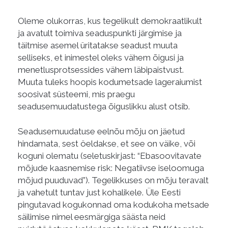
Oleme olukorras, kus tegelikult demokraatlikult
ja avatult toimiva seaduspunkti järgimise ja
täitmise asemel üritatakse seadust muuta
selliseks, et inimestel oleks vähem õigusi ja
menetlusprotsessides vähem läbipaistvust.
Muuta tuleks hoopis
kodumetsade lageraiumist
soosivat
süsteemi, mis praegu
seadusemuudatustega õiguslikku alust otsib.
Seadusemuudatuse eelnõu mõju on jäetud
hindamata, sest öeldakse, et see on väike, või
koguni olematu (seletuskirjast: “Ebasoovitavate
mõjude kaasnemise risk: Negatiivse iseloomuga
mõjud puuduvad”). Tegelikkuses on mõju teravalt
ja vahetult tuntav just kohalikele. Üle Eesti
pingutavad
kogukonnad oma kodukoha metsade
säilimise nimel eesmärgiga säästa neid