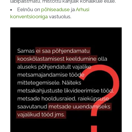
läbipaistmatu, mistõttu kahjulik kohalikule elule.
Eelnõu on
põhiseaduse
ja
Arhusi
konventsiooniga
vastuolus.