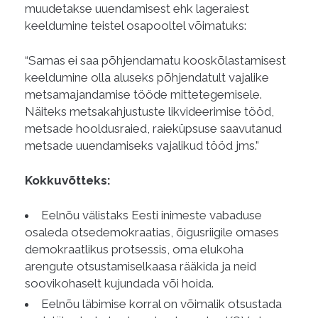
muudetakse uuendamisest ehk lageraiest
keeldumine teistel osapooltel võimatuks:
“Samas ei
saa põhjendamatu kooskõlastamisest
keeldumine olla aluseks põhjendatult vajalike
metsamajandamise tööde mittetegemisele.
Näiteks metsakahjustuste likvideerimise tööd,
metsade hooldusraied, raieküpsuse saavutanud
metsade uuendamiseks vajalikud tööd jms.”
Kokkuvõtteks:
Eelnõu välistaks Eesti inimeste vabaduse
osaleda otsedemokraatias, õigusriigile omases
demokraatlikus protsessis, oma elukoha
arengute otsustamiselkaasa rääkida ja neid
soovikohaselt kujundada või hoida.
Eelnõu läbimise korral on võimalik otsustada