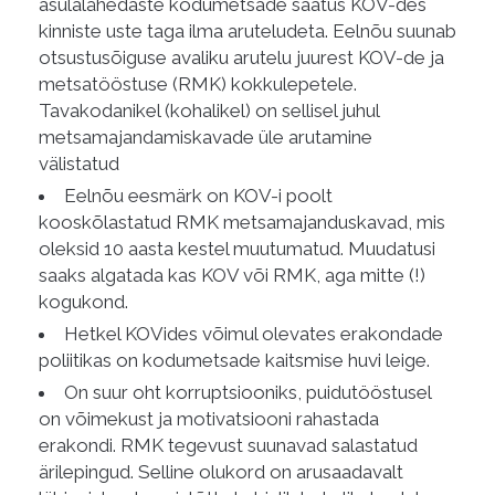
asulalähedaste kodumetsade saatus KOV-des
kinniste uste taga ilma aruteludeta. Eelnõu suunab
otsustusõiguse avaliku arutelu juurest KOV-de ja
metsatööstuse (RMK) kokkulepetele.
Tavakodanikel (kohalikel) on sellisel juhul
metsamajandamiskavade üle arutamine
välistatud
Eelnõu eesmärk on KOV-i poolt
kooskõlastatud RMK metsamajanduskavad, mis
oleksid 10 aasta kestel muutumatud. Muudatusi
saaks algatada kas KOV või RMK, aga mitte (!)
kogukond.
Hetkel KOVides võimul olevates erakondade
poliitikas on kodumetsade kaitsmise huvi leige.
On suur oht korruptsiooniks, puidutööstusel
on võimekust ja motivatsiooni rahastada
erakondi. RMK tegevust suunavad salastatud
ärilepingud. Selline olukord on arusaadavalt