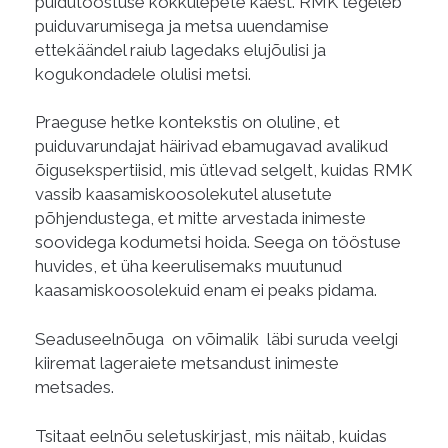
puidutööstuse kokkulepete käest. RMK tegeleb
puiduvarumisega ja metsa uuendamise
ettekäändel raiub lagedaks elujõulisi ja
kogukondadele olulisi metsi.
Praeguse hetke kontekstis on oluline, et
puiduvarundajat häirivad ebamugavad avalikud
õigusekspertiisid, mis ütlevad selgelt, kuidas RMK
vassib kaasamiskoosolekutel alusetute
põhjendustega, et mitte arvestada inimeste
soovidega kodumetsi hoida. Seega on tööstuse
huvides, et üha keerulisemaks muutunud
kaasamiskoosolekuid enam ei peaks pidama.
Seaduseelnõuga on võimalik läbi suruda veelgi
kiiremat lageraiete metsandust inimeste
metsades.
Tsitaat eelnõu seletuskirjast, mis näitab, kuidas