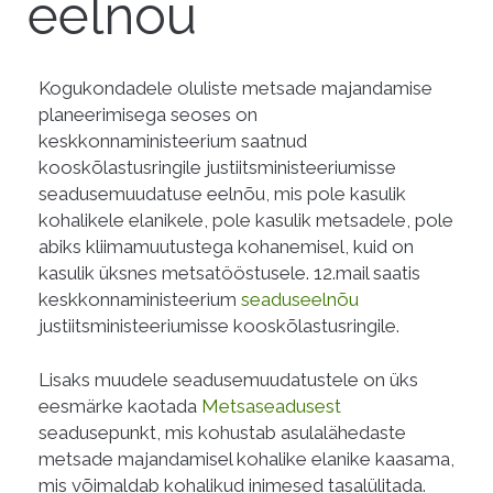
eelnõu
Kogukondadele oluliste metsade majandamise
planeerimisega seoses on
keskkonnaministeerium saatnud
kooskõlastusringile justiitsministeeriumisse
seadusemuudatuse eelnõu, mis pole kasulik
kohalikele elanikele, pole kasulik metsadele, pole
abiks kliimamuutustega kohanemisel, kuid on
kasulik üksnes metsatööstusele. 12.mail saatis
keskkonnaministeerium
seaduseelnõu
justiitsministeeriumisse kooskõlastusringile.
Lisaks muudele seadusemuudatustele on üks
eesmärke kaotada
Metsaseadusest
seadusepunkt, mis kohustab asulalähedaste
metsade majandamisel kohalike elanike kaasama,
mis võimaldab kohalikud inimesed tasalülitada.