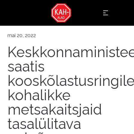
mai 20, 2022
Keskkonnaministe
saatis
kooskõlastusringil
kohalikke
metsakaitsjaid
tasalülitava