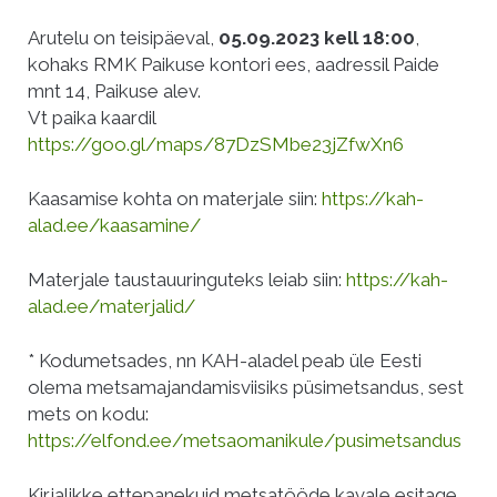
Arutelu on teisipäeval,
05.09.2023 kell 18:00
,
kohaks RMK Paikuse kontori ees, aadressil Paide
mnt 14, Paikuse alev.
Vt paika kaardil
https://goo.gl/maps/87DzSMbe23jZfwXn6
Kaasamise kohta on materjale siin:
https://kah-
alad.ee/kaasamine/
Materjale taustauuringuteks leiab siin:
https://kah-
alad.ee/materjalid/
* Kodumetsades, nn KAH-aladel peab üle Eesti
olema metsamajandamisviisiks püsimetsandus, sest
mets on kodu:
https://elfond.ee/metsaomanikule/pusimetsandus
Kirjalikke ettepanekuid metsatööde kavale esitage