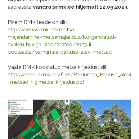
aadressile
vandra@rmk.ee hiljemalt 12.09.2023.
Pikem RMK teade on siin:
https://www.rmk.ee/metsa-
majandamine/metsamajandus/korgendatud-
avaliku-huviga-alad/teated/2023-ii-
poolaasta/parnumaa-paikuse-alevi-metsad
Vaata RMK koostatud metsa kirjeldust siit:
https://media.rmk.ee/files/Parnumaa_Paikuse_alevi
_metsad_riigimetsa_kirjeldus.pdf