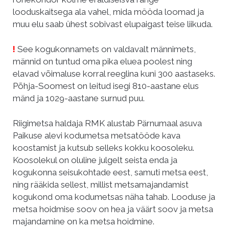
looduskaitsega ala vahel, mida mööda loomad ja
muu elu saab ühest sobivast elupaigast teise liikuda.
!
See kogukonnamets on valdavalt männimets,
männid on tuntud oma pika eluea poolest ning
elavad võimaluse korral reeglina kuni 300 aastaseks.
Põhja-Soomest on leitud isegi 810-aastane elus
mänd ja 1029-aastane surnud puu.
Riigimetsa haldaja RMK alustab Pärnumaal asuva
Paikuse alevi kodumetsa metsatööde kava
koostamist ja kutsub selleks kokku koosoleku.
Koosolekul on oluline julgelt seista enda ja
kogukonna seisukohtade eest, samuti metsa eest,
ning rääkida sellest, millist metsamajandamist
kogukond oma kodumetsas näha tahab. Looduse ja
metsa hoidmise soov on hea ja väärt soov ja metsa
majandamine on ka metsa hoidmine.