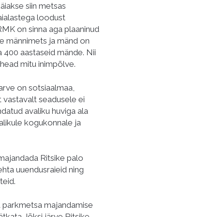
iakse siin metsas
aialastega loodust
RMK on sinna aga plaaninud
ane männimets ja mänd on
a 400 aastaseid mände. Nii
 head mitu inimpõlve.
tarve on sotsiaalmaa,
t vastavalt seadusele ei
ndatud avaliku huviga ala
halikule kogukonnale ja
majandada Ritsike palo
ehta uuendusraieid ning
eid.
 ja parkmetsa majandamise
tkata Jõksi järve Ritsike