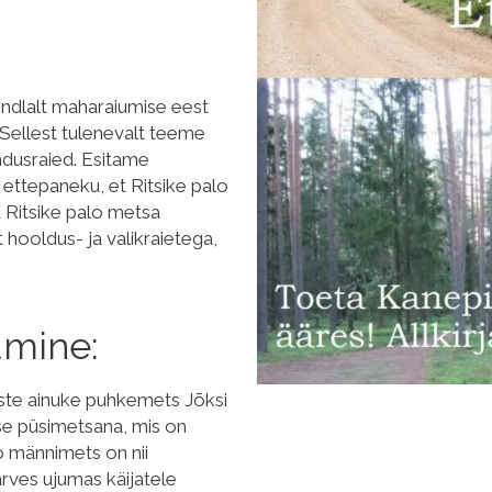
indlalt maharaiumise eest
. Sellest tulenevalt teeme
ndusraied. Esitame
 ettepaneku, et Ritsike palo
t Ritsike palo metsa
hooldus- ja valikraietega,
umine:
este ainuke puhkemets Jõksi
ise püsimetsana, mis on
lo männimets on nii
järves ujumas käijatele