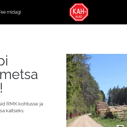
Tee midagi
pi
emetsa
!
sid RMK kohtusse ja
sa kaitseks.