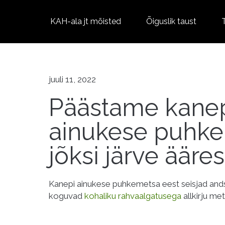
KAH-ala jt mõisted
Õiguslik taust
juuli 11, 2022
Päästame kane
ainukese puhk
jõksi järve ääres
Kanepi ainukese puhkemetsa eest seisjad and
koguvad
kohaliku rahvaalgatusega
allkirju met