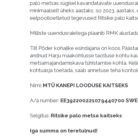
palo metsas sügisel kavandatavate uuendusrai
minimaalselt üheks aastaks, so 2023. aastaks, 
eelpoolloetletud tegevused Ritsike palo kaits
Milliste uuendusraietega plaanib RMK alustad
Tiit Põder kohalike esindajana on koos Pää
andnud Harju maakohtusse taotluse kohtu kau
metsamajandamiskava tühistamise kohta. Kellel
kohtuasja toetada, saab annetuse teha kontol
Nimi:
MTÜ KANEPI LOODUSE KAITSEKS
A/a number:
EE392200221079440700 SW
Selgitus:
Ritsike palo metsa kaitseks
Iga summa on teretulnud!