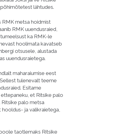
põhimõtetest lähtudes.
aks RMK metsa hoidmist
plaanib RMK uuendusraied,
astumeelsust ka RMK-le
elnevast hoolimata kavatseb
bergi otsusele, alustada
sas uuendusraietega.
ndlalt maharaiumise eest
. Sellest tulenevalt teeme
ndusraied. Esitame
 ettepaneku, et Ritsike palo
t Ritsike palo metsa
hooldus- ja valikraietega,
poole taotlemaks Ritsike