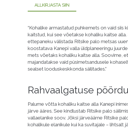
ALLKIRJASTA SIIN
“Kohalike armastatud puhkemets on vaid siis k
kaitstud, kui see võetakse kohaliku kaitse alla
ettepaneku välistada Ritsike palo metsas uue
koostatava Kanepi valla üldplaneeringu juurde
mets võetaks kohaliku kaitse alla. Soovime, e
majandatakse vaid püsimetsandusele kohaselt 
sealset looduskeskkonda säilitades.”
Rahvaalgatuse pöörd
Palume võtta kohaliku kaitse alla Kanepi inim
järve ääres. See kindlustab Ritsike palo säilim
vallaelanike soov. Jõksi järveäärne Ritsike pa
kohalikule elanikule kui ka suvitajale – lihtsalt 