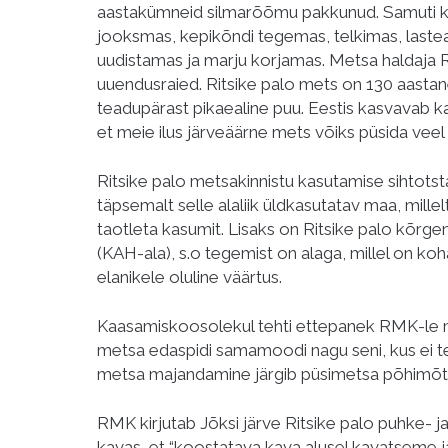
aastakümneid silmarõõmu pakkunud. Samuti kä
jooksmas, kepikõndi tegemas, telkimas, laste
uudistamas ja marju korjamas. Metsa haldaja 
uuendusraied. Ritsike palo mets on 130 aast
teadupärast pikaealine puu. Eestis kasvavab k
et meie ilus järveäärne mets võiks püsida veel
Ritsike palo metsakinnistu kasutamise sihtots
täpsemalt selle alaliik üldkasutatav maa, millel
taotleta kasumit. Lisaks on Ritsike palo kõrge
(KAH-ala), s.o tegemist on alaga, millel on ko
elanikele oluline väärtus.
Kaasamiskoosolekul tehti ettepanek RMK-le 
metsa edaspidi samamoodi nagu seni, kus ei t
metsa majandamine järgib püsimetsa põhimõtt
RMK kirjutab Jõksi järve Ritsike palo puhke-
kavas, et “koostatava kava alusel kavatseme jä