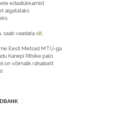
ete edasilükkamist
et algatataks
eks.
a, saab vaadata
siit
.
stame Eesti Metsad MTÜ-ga
du Kanepi Ritsike palo
 on võimalik rahaliselt
e:
EDBANK