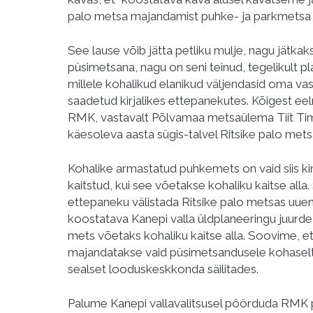
palo metsa majandamist puhke- ja parkmetsa 
See lause võib jätta petliku mulje, nagu jätk
püsimetsana, nagu on seni teinud, tegelikult 
millele kohalikud elanikud väljendasid oma v
saadetud kirjalikes ettepanekutes. Kõigest e
RMK, vastavalt Põlvamaa metsaülema Tiit Tim
käesoleva aasta sügis-talvel Ritsike palo met
Kohalike armastatud puhkemets on vaid siis ki
kaitstud, kui see võetakse kohaliku kaitse alla
ettepaneku välistada Ritsike palo metsas uue
koostatava Kanepi valla üldplaneeringu juurde
mets võetaks kohaliku kaitse alla. Soovime, e
majandatakse vaid püsimetsandusele kohaselt 
sealset looduskeskkonda säilitades.
Palume Kanepi vallavalitsusel pöörduda RMK 