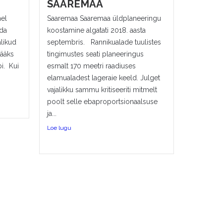
SAAREMAA
el
Saaremaa Saaremaa üldplaneeringu
da
koostamine algatati 2018. aasta
alikud
septembris. Rannikualade tuulistes
jääks
tingimustes seati planeeringus
bi. Kui
esmalt 170 meetri raadiuses
elamualadest lageraie keeld. Julget
vajalikku sammu kritiseeriti mitmelt
poolt selle ebaproportsionaalsuse
ja...
Loe lugu