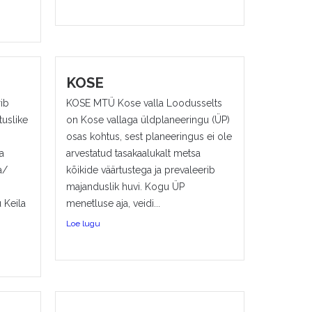
KOSE
rib
KOSE MTÜ Kose valla Loodusselts
tuslike
on Kose vallaga üldplaneeringu (ÜP)
osas kohtus, sest planeeringus ei ole
a
arvestatud tasakaalukalt metsa
a/
kõikide väärtustega ja prevaleerib
majanduslik huvi. Kogu ÜP
 Keila
menetluse aja, veidi...
Loe lugu