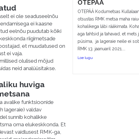
OTEPÄÄ
nnatud
OTEPÄÄ Kodumetsas Kullalaan
selt ei ole seaduseelnõu
otsustas RMK metsa maha raiu
akendamisega ei kaasne
kohalikega läbi rääkimata. Koh
ntud eelnõu puudutab kõiki
aga tahtsid ja tahavad, et mets 
lukeskkonda riigimetsade
püsima, ja lageraie neile ei so
oostajad, et muudatused on
RMK 13. jaanuaril 2021....
t ei vaja.
Loe lugu
millised olulised mõjud
idas neid analüüsitakse.
liku huviga
imetsana
sa avalike funktsioonide
h lageraie) valdav
del sunnib kohalikke
aitsma oma elukeskkonda. Et
idevast vaidlusest RMK-ga,