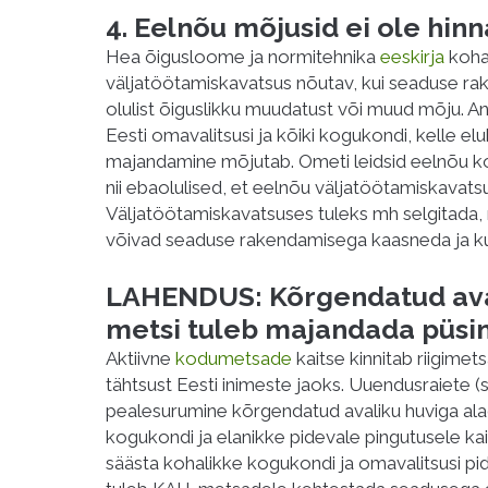
4. Eelnõu mõjusid ei ole hi
Hea õigusloome ja normitehnika
eeskirja
koha
väljatöötamiskavatsus nõutav, kui seaduse r
olulist õiguslikku muudatust või muud mõju. A
Eesti omavalitsusi ja kõiki kogukondi, kelle e
majandamine mõjutab. Ometi leidsid eelnõu k
nii ebaolulised, et eelnõu väljatöötamiskavatsus
Väljatöötamiskavatsuses tuleks mh selgitada, 
võivad seaduse rakendamisega kaasneda ja ku
LAHENDUS: Kõrgendatud ava
metsi tuleb majandada püs
Aktiivne
kodumetsade
kaitse kinnitab riigimet
tähtsust Eesti inimeste jaoks. Uuendusraiete (s
pealesurumine kõrgendatud avaliku huviga ala
kogukondi ja elanikke pidevale pingutusele k
säästa kohalikke kogukondi ja omavalitsusi p