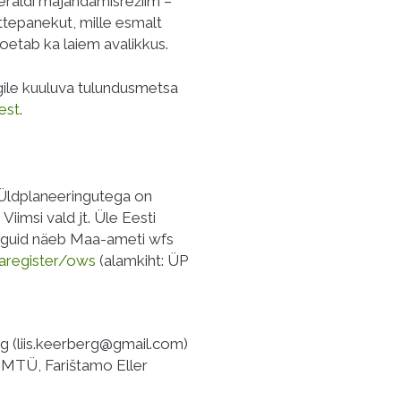
raldi majandamisrežiim –
tepanekut, mille esmalt
toetab ka laiem avalikkus.
igile kuuluva tulundusmetsa
est
.
 Üldplaneeringutega on
iimsi vald jt. Üle Eesti
anguid näeb Maa-ameti wfs
saregister/ows
(alamkiht: ÜP
g (liis.keerberg@gmail.com)
MTÜ, Farištamo Eller