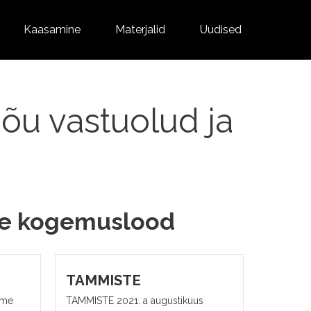
Kaasamine
Materjalid
Uudised
u vastuolud ja
e kogemuslood
TAMMISTE
ime
TAMMISTE 2021. a augustikuus