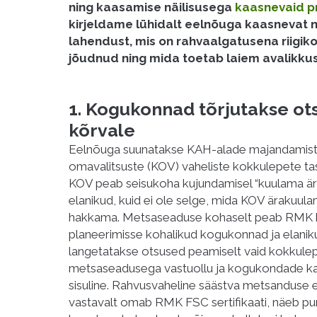
ning kaasamise näilisusega
kaasnevaid 
kirjeldame lühidalt eelnõuga kaasnevat ne
lahendust, mis on rahvaalgatusena riigi
jõudnud ning mida toetab laiem avalikkus
1. Kogukonnad tõrjutakse ot
kõrvale
Eelnõuga suunatakse KAH-alade majandamist
omavalitsuste (KOV) vaheliste kokkulepete tas
KOV peab seisukoha kujundamisel “kuulama är
elanikud, kuid ei ole selge, mida KOV ärakuu
hakkama. Metsaseaduse kohaselt peab RMK 
planeerimisse kohalikud kogukonnad ja elaniku
langetatakse otsused peamiselt vaid kokkule
metsaseadusega vastuollu ja kogukondade kaa
sisuline. Rahvusvaheline säästva metsanduse e
vastavalt omab RMK FSC sertifikaati, näeb punk