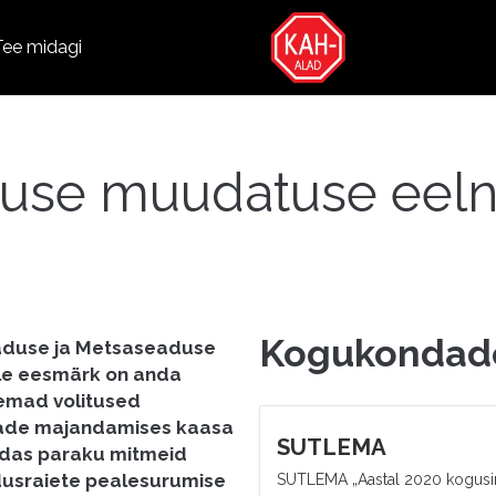
Tee midagi
use muudatuse eelnõ
Kogukondad
eaduse ja Metsaseaduse
lle eesmärk on anda
remad volitused
sade majandamises kaasa
SUTLEMA
endas paraku mitmeid
ndusraiete pealesurumise
SUTLEMA „Aastal 2020 kogus