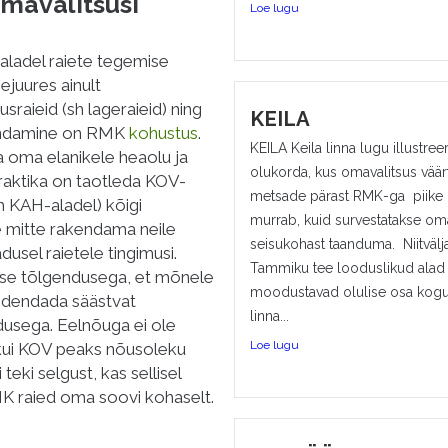
mavalitsusi
Loe lugu
ladel raiete tegemise
ejuures ainult
sraieid (sh lageraieid) ning
KEILA
jandamine on RMK
kohustus
.
KEILA Keila linna lugu illustree
a oma elanikele heaolu ja
olukorda, kus omavalitsus väär
raktika on taotleda KOV-
metsade pärast RMK-ga piike
h KAH-aladel) kõigi
murrab, kuid survestatakse om
-e mitte rakendama neile
seisukohast taanduma. Niitvälj
usel raietele tingimusi.
Tammiku tee looduslikud alad
dse tõlgendusega, et mõnele
moodustavad olulise osa kogu
k edendada säästvat
linna...
dusega. Eelnõuga ei ole
Loe lugu
 kui KOV peaks nõusoleku
ki selgust, kas sellisel
MK raied oma soovi kohaselt.