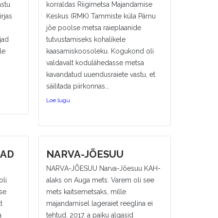
astu
korraldas Riigimetsa Majandamise
rjas
Keskus (RMK) Tammiste küla Pärnu
jõe poolse metsa raieplaanide
jad
tutvustamiseks kohalikele
le
kaasamiskoosoleku. Kogukond oli
valdavalt kodulähedasse metsa
kavandatud uuendusraiete vastu, et
säilitada piirkonnas...
Loe lugu
JAD
NARVA-JÕESUU
NARVA-JÕESUU Narva-Jõesuu KAH-
oli
alaks on Auga mets. Varem oli see
se
mets kaitsemetsaks, mille
t
majandamisel lageraiet reeglina ei
a
tehtud. 2017. a paiku algasid