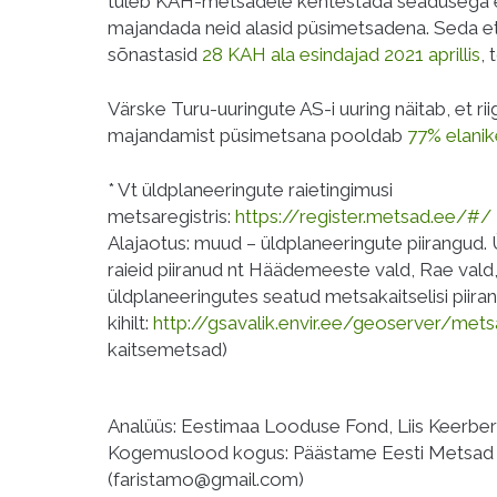
tuleb KAH-metsadele kehtestada seadusega e
majandada neid alasid püsimetsadena. Seda et
sõnastasid
28 KAH ala esindajad 2021 aprillis
, 
Värske Turu-uuringute AS-i uuring näitab, et ri
majandamist püsimetsana pooldab
77% elanik
* Vt üldplaneeringute raietingimusi
metsaregistris:
https://register.metsad.ee/#/
Alajaotus: muud – üldplaneeringute piirangud.
raieid piiranud nt Häädemeeste vald, Rae vald, V
üldplaneeringutes seatud metsakaitselisi piir
kihilt:
http://gsavalik.envir.ee/geoserver/met
kaitsemetsad)
Analüüs: Eestimaa Looduse Fond, Liis Keerber
Kogemuslood kogus: Päästame Eesti Metsad 
(faristamo@gmail.com)