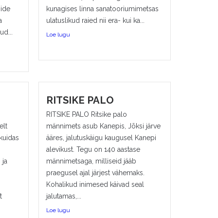
ide
kunagises linna sanatooriumimetsas
a
ulatuslikud raied nii era- kui ka...
d...
Loe lugu
RITSIKE PALO
RITSIKE PALO Ritsike palo
elt
männimets asub Kanepis, Jõksi järve
kuidas
ääres, jalutuskäigu kaugusel Kanepi
alevikust. Tegu on 140 aastase
 ja
männimetsaga, milliseid jääb
praegusel ajal järjest vähemaks.
Kohalikud inimesed käivad seal
t
jalutamas,...
Loe lugu