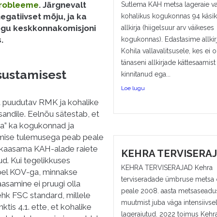
probleeme
. Järgnevalt
Sutlema KAH metsa lageraie v
gatiivset mõju, ja ka
kohalikus kogukonnas 94 käsiki
kogu keskkonnakomisjoni
allkirja (hiigelsuur arv väikeses
.
kogukonnas). Edastasime allkir
Kohila vallavalitsusele, kes ei o
tänaseni allkirjade kättesaamist
sustamisest
kinnitanud ega...
Loe lugu
 puudutav RMK ja kohalike
andile. Eelnõu sätestab, et
a” ka kogukonnad ja
lamise tulemusega peab peale
kaasama KAH-alade raiete
KEHRA TERVISERA
d. Kui tegelikkuses
KEHRA TERVISERAJAD Kehra
pel KOV-ga, minnakse
terviseradade ümbruse metsa 
samine ei pruugi olla
peale 2008. aasta metsaseadu
hk FSC standard, millele
muutmist juba väga intensiivsel
tis 4.1. ette, et kohalike
lageraiutud. 2022 toimus Kehr