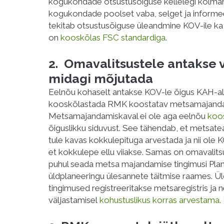
kogukondade otsustusõiguse kellelegi kolma
kogukondade poolset vaba, selget ja informe
tekitab otsustusõiguse üleandmine KOV-ile ka
on
kooskõlas FSC standardiga
.
2. Omavalitsustele antakse v
midagi mõjutada
Eelnõu kohaselt antakse KOV-le õigus KAH-alad
kooskõlastada RMK koostatav metsamajanda
Metsamajandamiskaval ei ole aga eelnõu
koos
õiguslikku siduvust. See tähendab, et metsatea
tule kavas kokkulepituga arvestada ja nii ole K
et kokkulepe ellu viiakse. Samas on omavalit
puhul seada metsa majandamise tingimusi Plan
üldplaneeringu ülesannete täitmise raames. Ü
tingimused registreeritakse metsaregistris ja 
väljastamisel
kohustuslikus korras arvestama. 