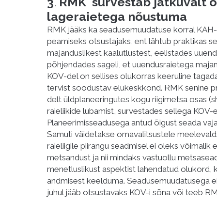
3
.
RMK survestab jätkuvalt o
lageraietega nõustuma
RMK jääks ka seadusemuudatuse korral KAH-a
peamiseks otsustajaks, ent lähtub praktikas se
majanduslikest kaalutlustest, eelistades uuendu
põhjendades sageli, et uuendusraietega ma
KOV-del on sellises olukorras keeruline tagad
tervist soodustav elukeskkond. RMK senine p
delt üldplaneeringutes kogu riigimetsa osas (s
raieliikide lubamist, survestades sellega KOV
Planeerimisseadusega antud õigust seada vajad
Samuti väidetakse omavalitsustele meeleval
raieliigile piirangu seadmisel ei oleks võimali
metsandust ja nii mindaks vastuollu metsasea
menetluslikust aspektist lahendatud olukord,
andmisest keelduma. Seadusemuudatusega ei te
juhul jääb otsustavaks KOV-i sõna või teeb R