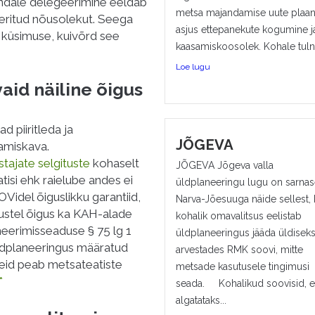
ndale delegeerimine eeldab
metsa majandamise uute plaan
eritud nõusolekut. Seega
asjus ettepanekute kogumine j
 küsimuse, kuivõrd see
kaasamiskoosolek. Kohale tulnu
Loe lugu
aid näiline õigus
 piiritleda ja
JÕGEVA
miskava.
tajate selgituste
kohaselt
JÕGEVA Jõgeva valla
tisi ehk raielube andes ei
üldplaneeringu lugu on sarnas
OVidel õiguslikku garantiid,
Narva-Jõesuuga näide sellest, 
sustel õigus ka KAH-alade
kohalik omavalitsus eelistab
eerimisseaduse § 75 lg 1
üldplaneeringus jääda üldiseks
ldplaneeringus määratud
arvestades RMK soovi, mitte
neid peab metsateatiste
metsade kasutusele tingimusi
*
seada. Kohalikud soovisid, e
algatataks...