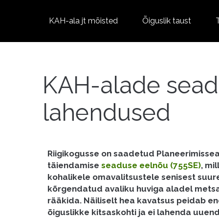
KAH-ala jt mõisted
Õiguslik taust
KAH-alade sead
lahendused
Riigikogusse on saadetud Planeerimiss
täiendamise
seaduse eelnõu (755SE)
, mi
kohalikele omavalitsustele senisest suu
kõrgendatud avaliku huviga aladel met
rääkida. Näiliselt hea kavatsus peidab 
õiguslikke kitsaskohti ja ei lahenda uue